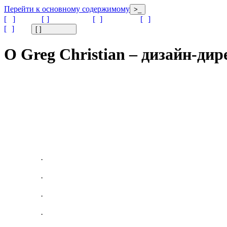
Перейти к основному содержимому
>_
[
]
[
]
[
]
[
]
[
]
[
]
О Greg Christian – дизайн-ди
·
·
·
·