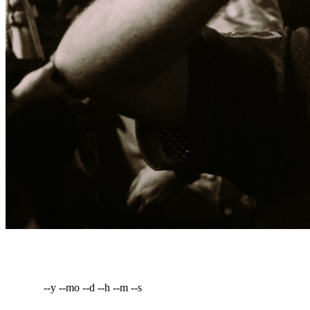
--y --mo --d --h --m --s