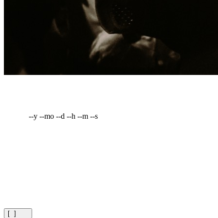
--y --mo --d --h --m --s
[
]